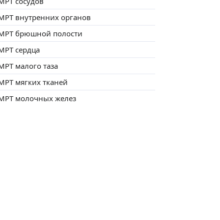
МРТ сосудов
МРТ внутренних органов
МРТ брюшной полости
МРТ сердца
МРТ малого таза
МРТ мягких тканей
МРТ молочных желез