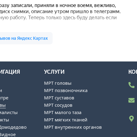
ИГАЦИЯ
УСЛУГИ
КО
ы
МРТ головы
и
МРТ позвоночника
нтре
МРТ суставов
вы
МРТ сосудов
иалисты
МРТ малого таза
акты
МРТ мягких тканей
Домодедово
МРТ внутренних органов
Видное