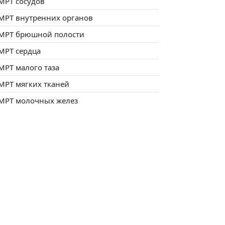
МРТ сосудов
МРТ внутренних органов
МРТ брюшной полости
МРТ сердца
МРТ малого таза
МРТ мягких тканей
МРТ молочных желез